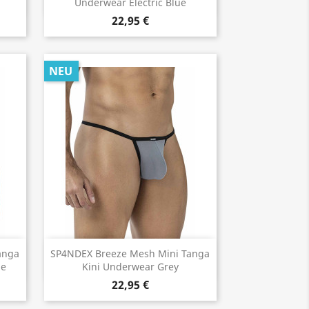
Underwear Electric Blue
22,95 €
NEU
Vorschau

anga
SP4NDEX Breeze Mesh Mini Tanga
ue
Kini Underwear Grey
22,95 €