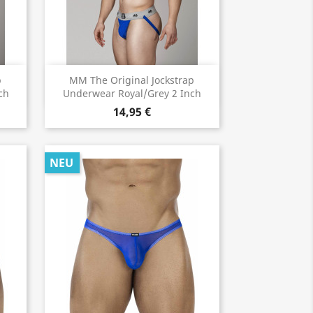
Vorschau

p
MM The Original Jockstrap
ch
Underwear Royal/Grey 2 Inch
14,95 €
NEU