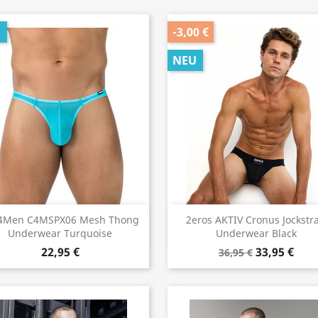
U
-3,00 €
NEU
Vorschau
Vorschau


4Men C4MSPX06 Mesh Thong
2eros AKTIV Cronus Jockstr
Underwear Turquoise
Underwear Black
22,95 €
33,95 €
36,95 €