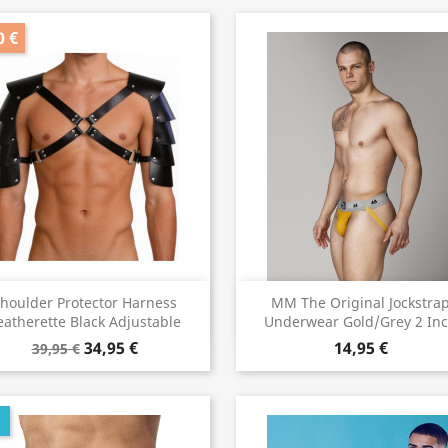
0 €
Vorschau
Vorschau


houlder Protector Harness
MM The Original Jockstra
eatherette Black Adjustable
Underwear Gold/Grey 2 In
34,95 €
14,95 €
39,95 €
U