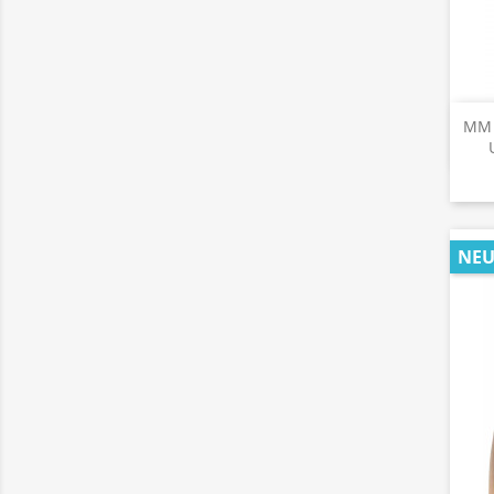
MM T
NE