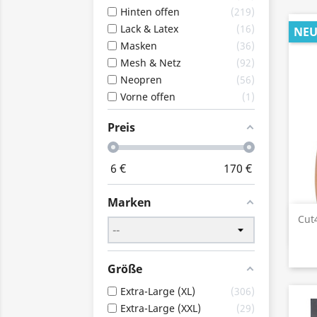
Hinten offen
219
Lack & Latex
16
NE
Masken
36
Mesh & Netz
92
Neopren
56
Vorne offen
1
Preis
6
€
170
€
Marken
Cut
Größe
Extra-Large (XL)
306
Extra-Large (XXL)
29