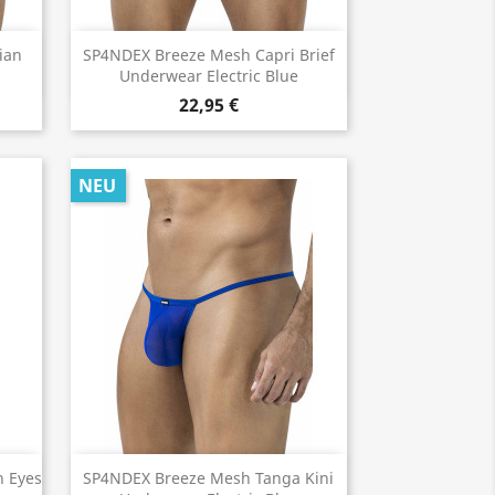
Vorschau

ian
SP4NDEX Breeze Mesh Capri Brief
Underwear Electric Blue
22,95 €
NEU
Vorschau

n Eyes
SP4NDEX Breeze Mesh Tanga Kini