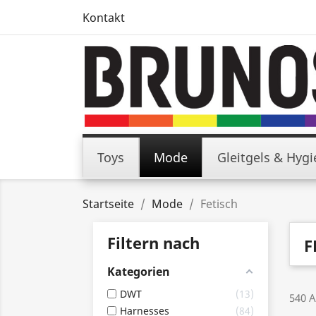
Kontakt
Toys
Mode
Gleitgels & Hyg
Startseite
Mode
Fetisch
Filtern nach
F
Kategorien
DWT
13
540 A
Harnesses
84