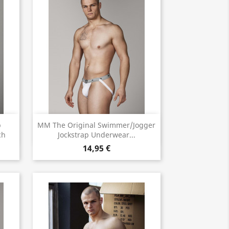
Vorschau

p
MM The Original Swimmer/Jogger
ch
Jockstrap Underwear...
14,95 €