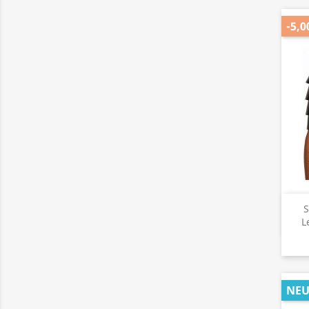
-5,0
S
L
NE