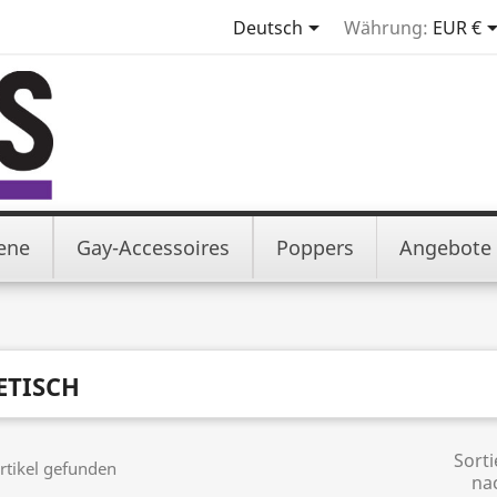

Deutsch
Währung:
EUR €
iene
Gay-Accessoires
Poppers
Angebote
ETISCH
Sorti
rtikel gefunden
na