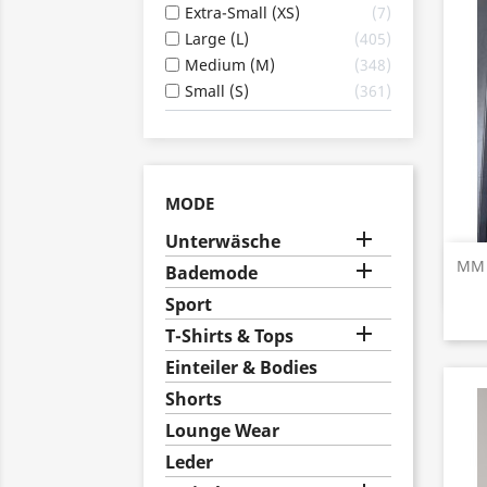
Extra-Small (XS)
7
Large (L)
405
Medium (M)
348
Small (S)
361
MODE

Unterwäsche
MM T

Bademode
Sport

T-Shirts & Tops
Einteiler & Bodies
Shorts
Lounge Wear
Leder