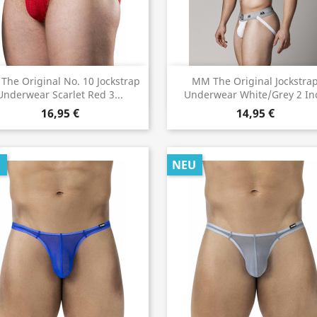
Vorschau
Vorschau


he Original No. 10 Jockstrap
MM The Original Jockstra
Underwear Scarlet Red 3...
Underwear White/Grey 2 In
16,95 €
14,95 €
U
NEU