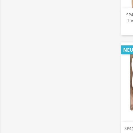
SP4
Th
NE
SP4N