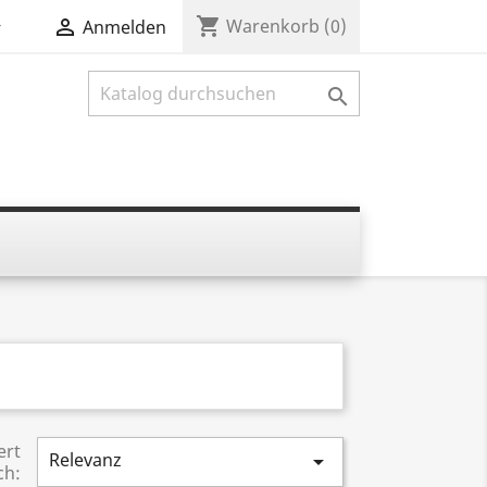
shopping_cart


Warenkorb
(0)
Anmelden

ert
Relevanz

ch: