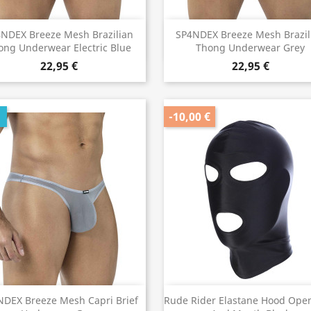
Vorschau
Vorschau


NDEX Breeze Mesh Brazilian
SP4NDEX Breeze Mesh Brazil
ong Underwear Electric Blue
Thong Underwear Grey
22,95 €
22,95 €
U
-10,00 €
Vorschau
Vorschau


DEX Breeze Mesh Capri Brief
Rude Rider Elastane Hood Ope