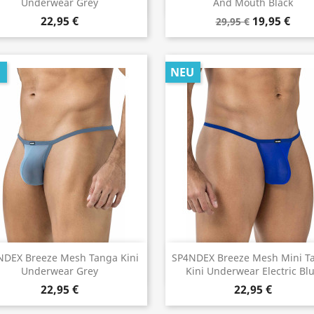
Underwear Grey
And Mouth Black
22,95 €
19,95 €
29,95 €
U
NEU
Vorschau
Vorschau


NDEX Breeze Mesh Tanga Kini
SP4NDEX Breeze Mesh Mini T
Underwear Grey
Kini Underwear Electric Bl
22,95 €
22,95 €