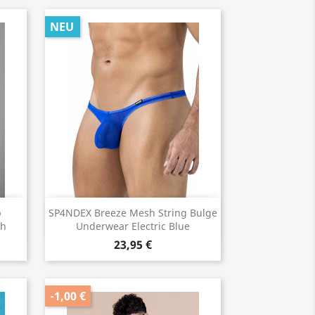
NEU
Vorschau

p
SP4NDEX Breeze Mesh String Bulge
ch
Underwear Electric Blue
23,95 €
-1,00 €