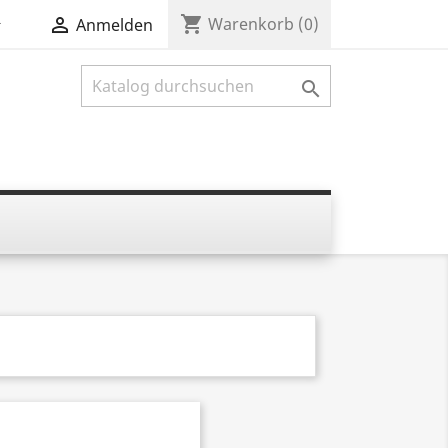
shopping_cart


Warenkorb
(0)
Anmelden
