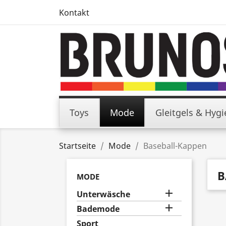
Kontakt
Toys
Mode
Gleitgels & Hyg
Startseite
Mode
Baseball-Kappen
B
MODE

Unterwäsche

Bademode
Sport