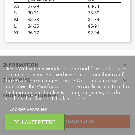
XS
27-29
68-74
S
30-31
75-80
M
32-33
81-84
L
34-35
85-91
XL
36-37
92-94
INFORMATION

Diese Website verwendet eigene und fremde Cookies,
um unsere Dienste zu verbessern und um Ihnen auf
IHR KONTO

Ihre Präferenzen abgestimmte Werbung zu zeigen,
indem wir Ihre Surfgewohnheiten analysieren. Um Ihre
Zustimmung zur Cookie-Nutzung zu geben, drücken
SHOP-EINSTELLUNGEN
Sie die Schaltfläche "Ich akzeptiere".
Cookies verwalten
ICH AKZEPTIERE
VERTRAG WIDERRUFEN