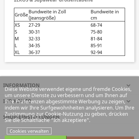
Bundweite in Zoll
Bundweite in
Größe
(Jeansgröße)
cm
XS
27-29
68-74
S
30-31
75-80
M
32-33
81-84
L
34-35
85-91
XL
36-37
92-94
INFORMATION

Diese Website verwendet eigene und fremde Cookies,
um unsere Dienste zu verbessern und um Ihnen auf
IHR KONTO

Ihre Präferenzen abgestimmte Werbung zu zeigen,
indem wir Ihre Surfgewohnheiten analysieren. Um Ihre
Zustimmung zur Cookie-Nutzung zu geben, drücken
SHOP-EINSTELLUNGEN
Sie die Schaltfläche "Ich akzeptiere".
Cookies verwalten