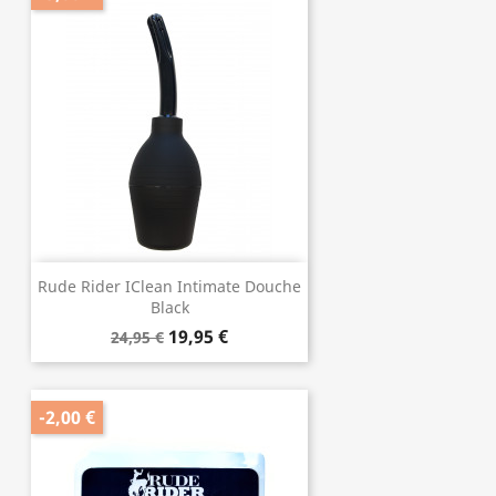
Rude Rider IClean Intimate Douche
Black
19,95 €
24,95 €
-2,00 €